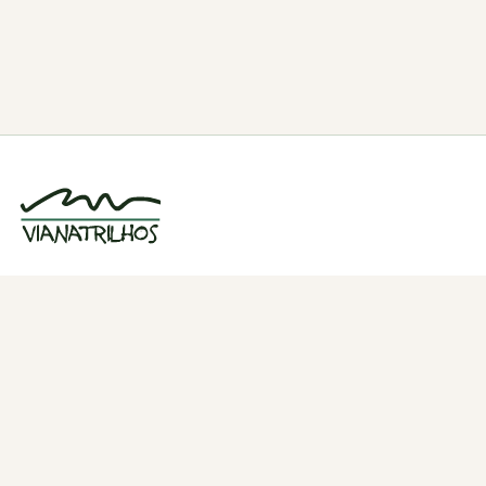
Grupo de caminhadas e trilhos em Viana
do Castelo, Portugal. Desde 1998.
Navegação
Quem somos
Atividades