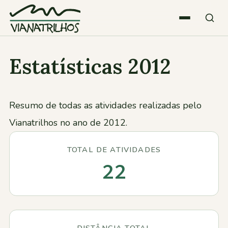
Saltar para o conteúdo
Estatísticas 2012
Quem somos
Atividades
Resumo de todas as atividades realizadas pelo
Vianatrilhos no ano de 2012.
Estatísticas
TOTAL DE ATIVIDADES
Participações
22
Diversos
DISTÂNCIA TOTAL