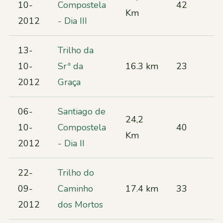
10-
Compostela
42
Km
2012
- Dia III
13-
Trilho da
10-
Srª da
16.3 km
23
2012
Graça
06-
Santiago de
24,2
10-
Compostela
40
Km
2012
- Dia II
22-
Trilho do
09-
Caminho
17.4 km
33
2012
dos Mortos