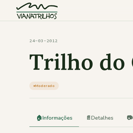
Saltar para o conteúdo
24-03-2012
Trilho do
Moderado
🏠
Informações
📄
Detalhes
📷