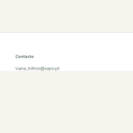
Contacto
viana_trilhos@sapo.pt
Viana do Castelo, Portugal