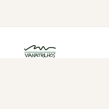
Grupo de caminhadas e trilhos em Viana
do Castelo, Portugal. Desde 1998.