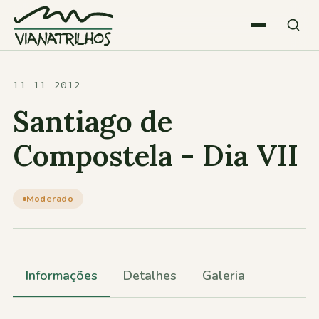
Saltar para o conteúdo
Quem somos
11-11-2012
Santiago de
Atividades
Compostela - Dia VII
Estatísticas
Moderado
Participações
Informações
Detalhes
Galeria
Diversos