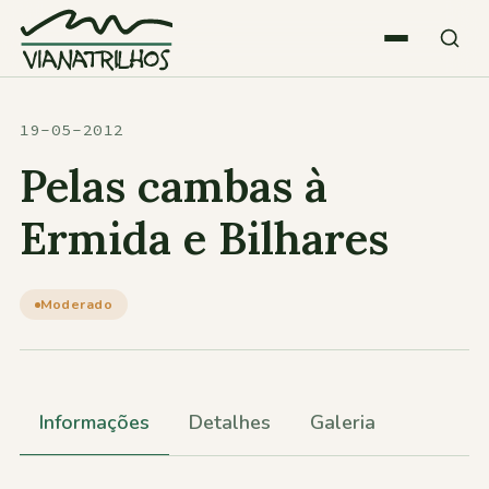
Saltar para o conteúdo
Quem somos
19-05-2012
Pelas cambas à
Atividades
Ermida e Bilhares
Estatísticas
Moderado
Participações
Informações
Detalhes
Galeria
Diversos