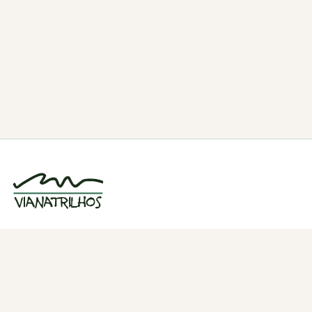
Grupo de caminhadas e trilhos em Viana
do Castelo, Portugal. Desde 1998.
Navegação