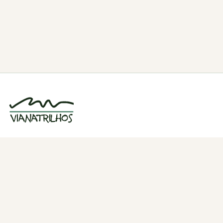
Grupo de caminhadas e trilhos em Viana
do Castelo, Portugal. Desde 1998.
Navegação
Quem somos