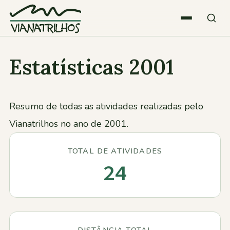
Saltar para o conteúdo
Estatísticas 2001
Quem somos
Atividades
Resumo de todas as atividades realizadas pelo
Vianatrilhos no ano de 2001.
Estatísticas
TOTAL DE ATIVIDADES
Participações
24
Diversos
DISTÂNCIA TOTAL