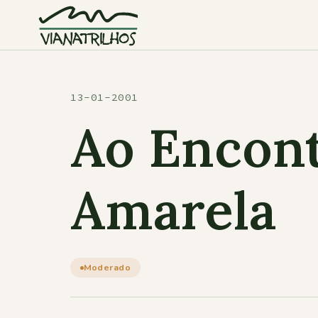
Saltar para o conteúdo
13-01-2001
Ao Encont
Amarela
Moderado