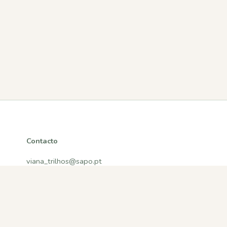
Contacto
viana_trilhos@sapo.pt
Viana do Castelo, Portugal