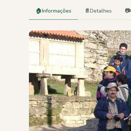
🏠
Informações
📄
Detalhes
📷