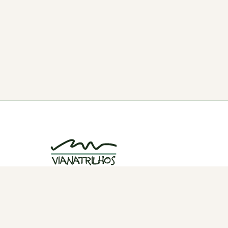
Grupo de caminhadas e trilhos em Viana
do Castelo, Portugal. Desde 1998.