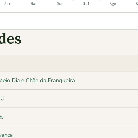
ades
eio Dia e Chão da Franqueira
ra
ês
vanca