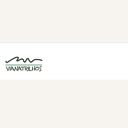
Grupo de caminhadas e trilhos em Viana
do Castelo, Portugal. Desde 1998.
Navegação
Quem somos