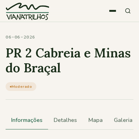
Saltar para o conteúdo
Quem somos
06-06-2026
PR 2 Cabreia e Minas
Atividades
do Braçal
Estatísticas
Moderado
Participações
Informações
Detalhes
Mapa
Galeria
Diversos