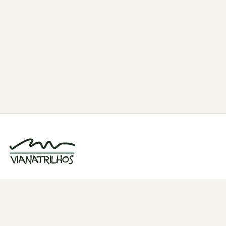
Grupo de caminhadas e trilhos em Viana
do Castelo, Portugal. Desde 1998.
Navegação