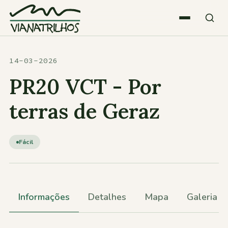
Saltar para o conteúdo
Quem somos
14-03-2026
PR20 VCT - Por
Atividades
terras de Geraz
Estatísticas
Fácil
Participações
Informações
Detalhes
Mapa
Galeria
Diversos