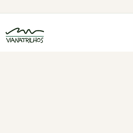
Grupo de caminhadas e trilhos em Viana
do Castelo, Portugal. Desde 1998.
Navegação
Quem somos
Atividades
Estatísticas
Participações