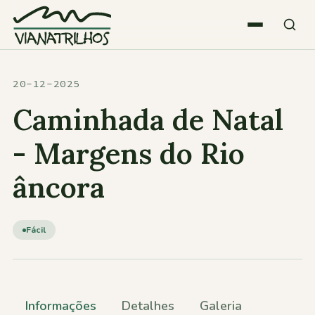
Saltar para o conteúdo
Quem somos
20-12-2025
Caminhada de Natal
Atividades
- Margens do Rio
âncora
Estatísticas
Participações
Fácil
Diversos
Informações
Detalhes
Galeria