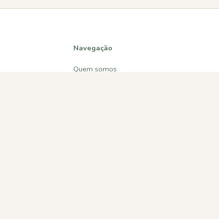
Navegação
Quem somos
Atividades
Estatísticas
Participações
Diversos
Contactos