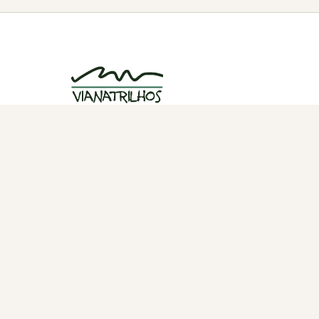
Grupo de caminhadas e trilhos em Viana
do Castelo, Portugal. Desde 1998.