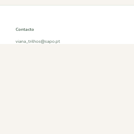
Contacto
viana_trilhos@sapo.pt
Viana do Castelo, Portugal