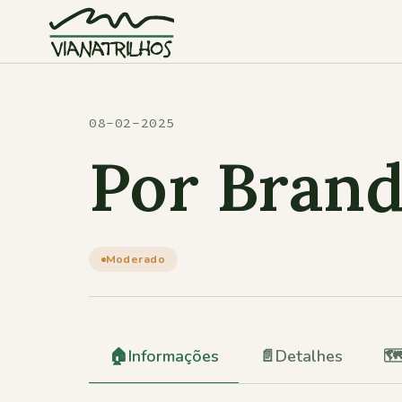
Saltar para o conteúdo
08-02-2025
Por Brand
Moderado
🏠
Informações
📄
Detalhes
🗺