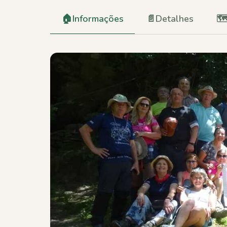
🏠
Informações
📄
Detalhes
🗺