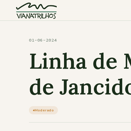
Saltar para o conteúdo
01-06-2024
Linha de 
de Janci
Moderado