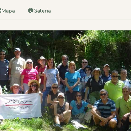
️
Mapa
📷
Galeria