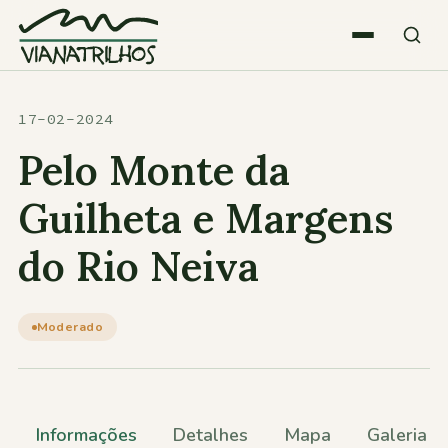
Saltar para o conteúdo
Quem somos
17-02-2024
Pelo Monte da
Atividades
Guilheta e Margens
do Rio Neiva
Estatísticas
Participações
Moderado
Diversos
Informações
Detalhes
Mapa
Galeria