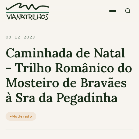
Saltar para o conteúdo
Quem somos
09-12-2023
Caminhada de Natal
Atividades
- Trilho Românico do
Mosteiro de Bravães
Estatísticas
à Sra da Pegadinha
Participações
Moderado
Diversos