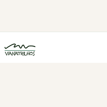
Grupo de caminhadas e trilhos em Viana
do Castelo, Portugal. Desde 1998.
Navegação
Quem somos
Atividades