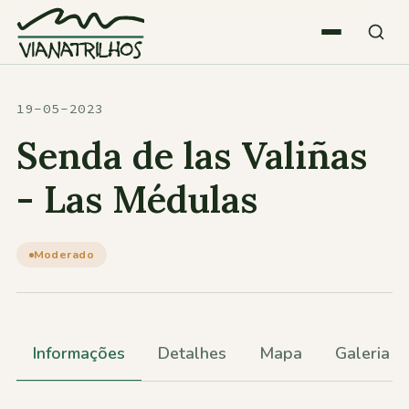
Saltar para o conteúdo
Quem somos
19-05-2023
Senda de las Valiñas
Atividades
- Las Médulas
Estatísticas
Moderado
Participações
Informações
Detalhes
Mapa
Galeria
Diversos