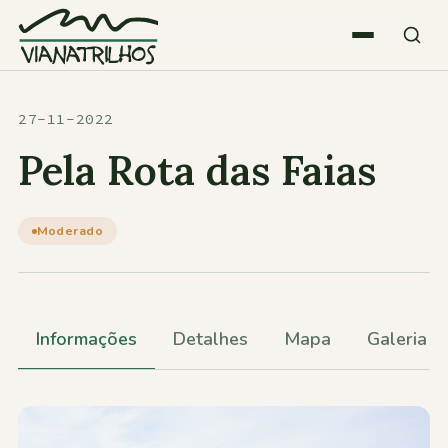
Saltar para o conteúdo
Quem somos
27-11-2022
Pela Rota das Faias
Atividades
Moderado
Estatísticas
Participações
Informações
Detalhes
Mapa
Galeria
Diversos