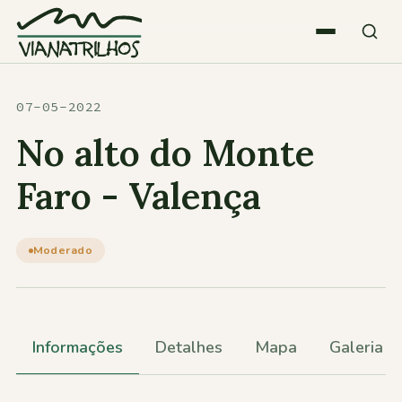
Saltar para o conteúdo
Quem somos
07-05-2022
No alto do Monte
Atividades
Faro - Valença
Estatísticas
Moderado
Participações
Informações
Detalhes
Mapa
Galeria
Diversos