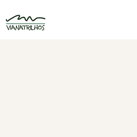
Grupo de caminhadas e trilhos em Viana
do Castelo, Portugal. Desde 1998.
Navegação
Quem somos
Atividades
Estatísticas
Participações
Diversos