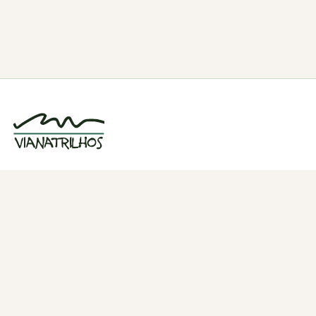
Grupo de caminhadas e trilhos em Viana
do Castelo, Portugal. Desde 1998.
Navegação
Quem somos
Atividades