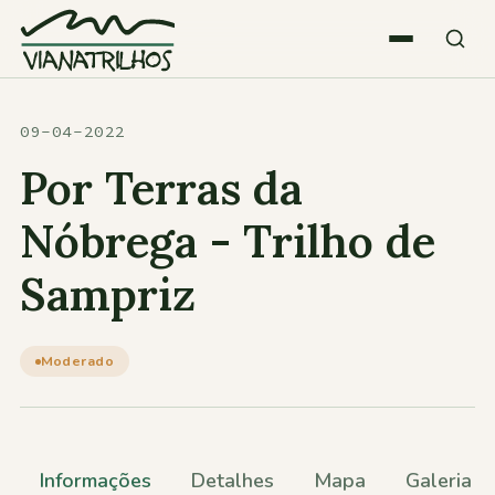
Saltar para o conteúdo
Quem somos
09-04-2022
Por Terras da
Atividades
Nóbrega - Trilho de
Sampriz
Estatísticas
Participações
Moderado
Diversos
Informações
Detalhes
Mapa
Galeria