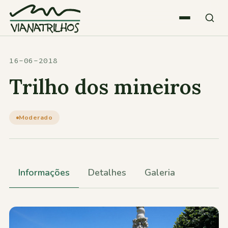
Saltar para o conteúdo
Quem somos
16-06-2018
Trilho dos mineiros
Atividades
Moderado
Estatísticas
Participações
Informações
Detalhes
Galeria
Diversos