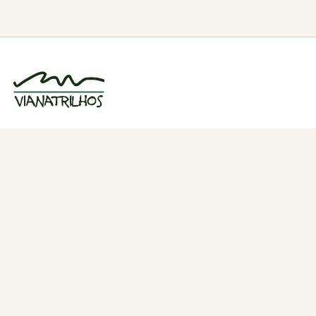
Grupo de caminhadas e trilhos em Viana
do Castelo, Portugal. Desde 1998.
Navegação
Quem somos
Atividades
Estatísticas
Participações