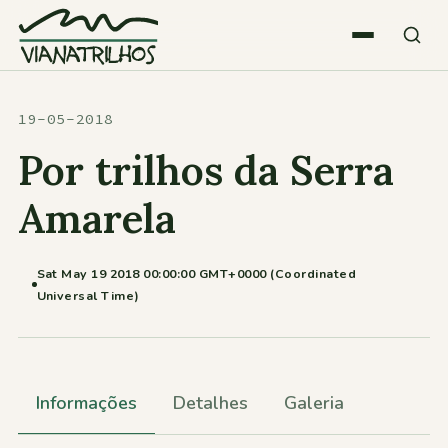
Saltar para o conteúdo
Quem somos
19-05-2018
Por trilhos da Serra
Atividades
Amarela
Estatísticas
Sat May 19 2018 00:00:00 GMT+0000 (Coordinated
Universal Time)
Participações
Diversos
Informações
Detalhes
Galeria