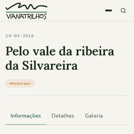
Saltar para o conteúdo
Quem somos
24-03-2018
Pelo vale da ribeira
Atividades
da Silvareira
Estatísticas
Moderado
Participações
Informações
Detalhes
Galeria
Diversos