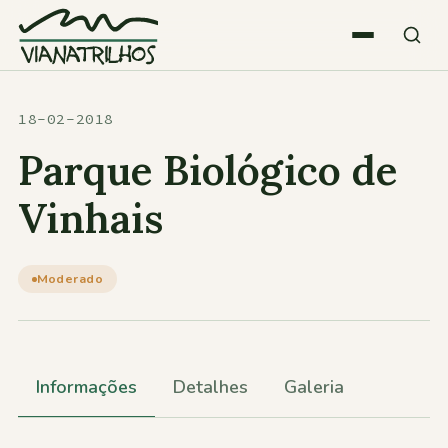
Saltar para o conteúdo
Quem somos
18-02-2018
Parque Biológico de
Atividades
Vinhais
Estatísticas
Moderado
Participações
Informações
Detalhes
Galeria
Diversos