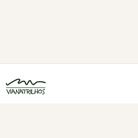
Grupo de caminhadas e trilhos em Viana
do Castelo, Portugal. Desde 1998.
Navegação