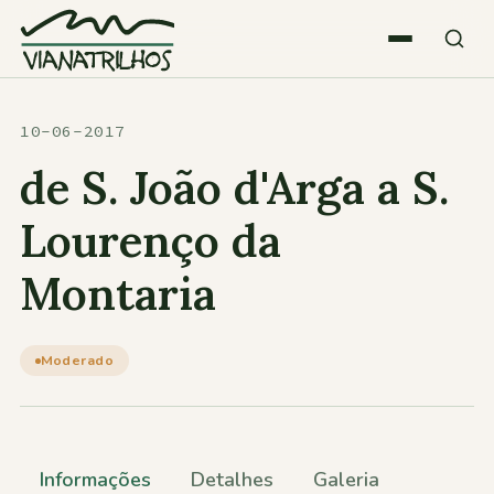
Saltar para o conteúdo
Quem somos
10-06-2017
de S. João d'Arga a S.
Atividades
Lourenço da
Montaria
Estatísticas
Participações
Moderado
Diversos
Informações
Detalhes
Galeria