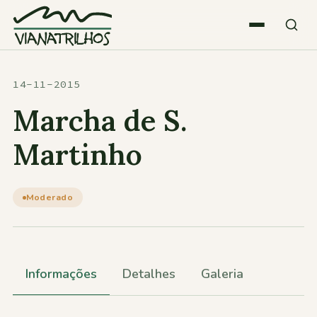
Saltar para o conteúdo
Quem somos
14-11-2015
Marcha de S.
Atividades
Martinho
Estatísticas
Moderado
Participações
Informações
Detalhes
Galeria
Diversos