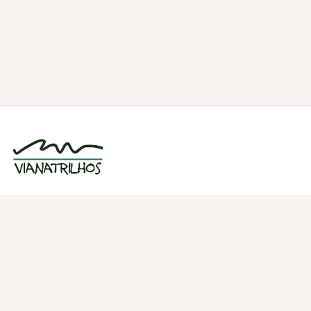
Grupo de caminhadas e trilhos em Viana
do Castelo, Portugal. Desde 1998.
Navegação
Quem somos