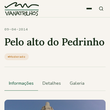
Saltar para o conteúdo
Quem somos
09-04-2014
Pelo alto do Pedrinho
Atividades
Moderado
Estatísticas
Participações
Informações
Detalhes
Galeria
Diversos