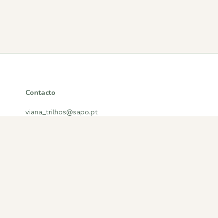
Contacto
viana_trilhos@sapo.pt
Viana do Castelo, Portugal