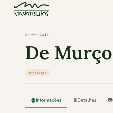
Saltar para o conteúdo
24-04-2013
De Murço 
Moderado
🏠
Informações
📄
Detalhes
📷