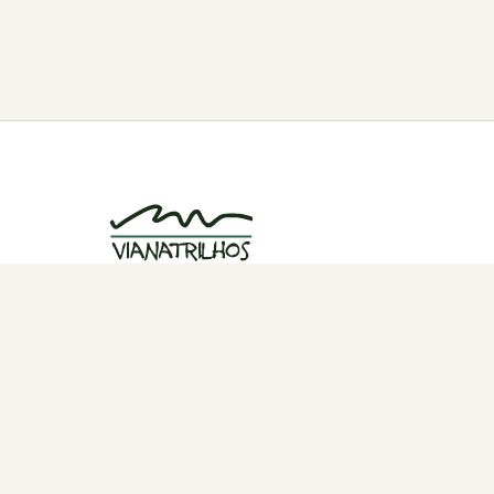
Grupo de caminhadas e trilhos em Viana
do Castelo, Portugal. Desde 1998.