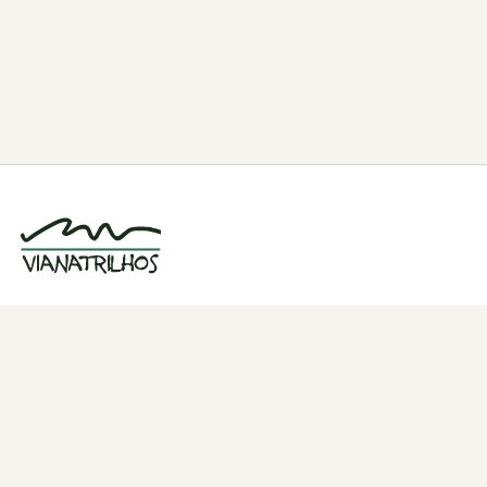
Grupo de caminhadas e trilhos em Viana
do Castelo, Portugal. Desde 1998.
Navegação
Quem somos