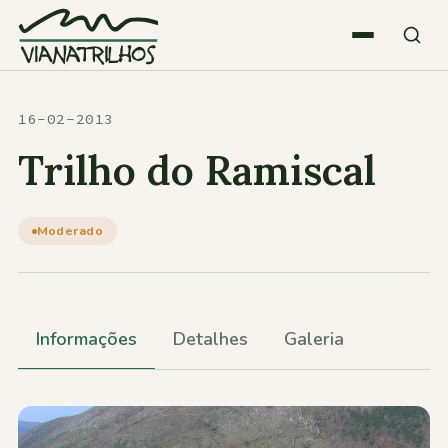
Saltar para o conteúdo
Quem somos
16-02-2013
Trilho do Ramiscal
Atividades
Moderado
Estatísticas
Participações
Informações
Detalhes
Galeria
Diversos