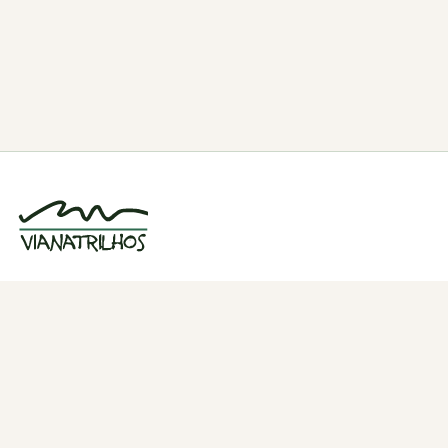
Grupo de caminhadas e trilhos em Viana
do Castelo, Portugal. Desde 1998.
Navegação
Quem somos