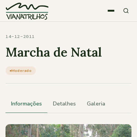
Saltar para o conteúdo
Quem somos
14-12-2011
Marcha de Natal
Atividades
Moderado
Estatísticas
Participações
Informações
Detalhes
Galeria
Diversos