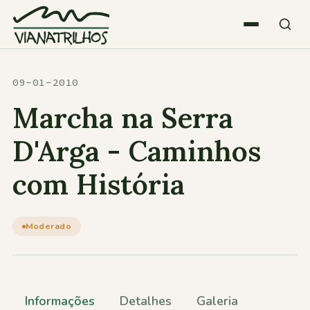
Saltar para o conteúdo
Quem somos
09-01-2010
Marcha na Serra
Atividades
D'Arga - Caminhos
com História
Estatísticas
Participações
Moderado
Diversos
Informações
Detalhes
Galeria