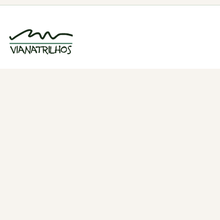
Grupo de caminhadas e trilhos em Viana
do Castelo, Portugal. Desde 1998.
Navegação
Quem somos
Atividades
Estatísticas
Participações