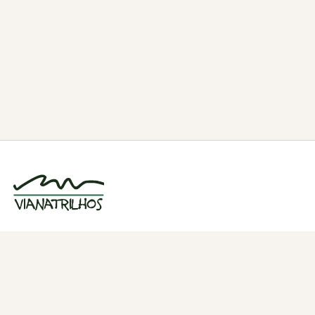
Grupo de caminhadas e trilhos em Viana
do Castelo, Portugal. Desde 1998.
Navegação