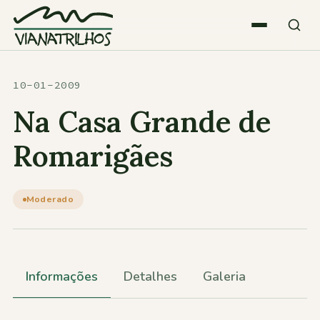
Saltar para o conteúdo
Quem somos
10-01-2009
Na Casa Grande de
Atividades
Romarigães
Estatísticas
Moderado
Participações
Informações
Detalhes
Galeria
Diversos