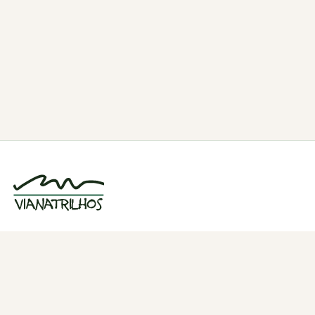
Grupo de caminhadas e trilhos em Viana
do Castelo, Portugal. Desde 1998.
Navegação