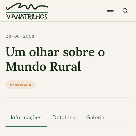
Saltar para o conteúdo
Quem somos
28-06-2008
Um olhar sobre o
Atividades
Mundo Rural
Estatísticas
Moderado
Participações
Informações
Detalhes
Galeria
Diversos