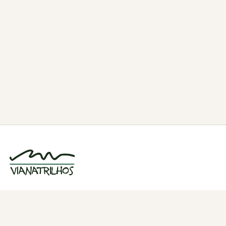
Grupo de caminhadas e trilhos em Viana
do Castelo, Portugal. Desde 1998.