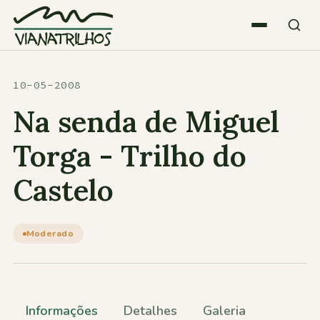
Saltar para o conteúdo
Quem somos
10-05-2008
Na senda de Miguel
Atividades
Torga - Trilho do
Castelo
Estatísticas
Participações
Moderado
Diversos
Informações
Detalhes
Galeria