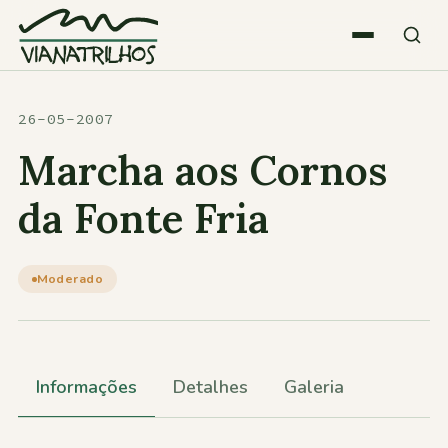
Saltar para o conteúdo
Quem somos
26-05-2007
Marcha aos Cornos
Atividades
da Fonte Fria
Estatísticas
Moderado
Participações
Informações
Detalhes
Galeria
Diversos