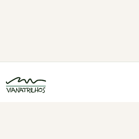
Grupo de caminhadas e trilhos em Viana
do Castelo, Portugal. Desde 1998.
Navegação