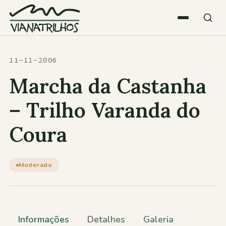
Saltar para o conteúdo
Quem somos
11-11-2006
Marcha da Castanha
Atividades
– Trilho Varanda do
Coura
Estatísticas
Participações
Moderado
Diversos
Informações
Detalhes
Galeria