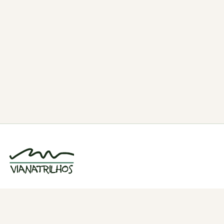
Grupo de caminhadas e trilhos em Viana
do Castelo, Portugal. Desde 1998.