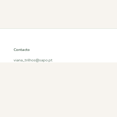
Contacto
viana_trilhos@sapo.pt
Viana do Castelo, Portugal