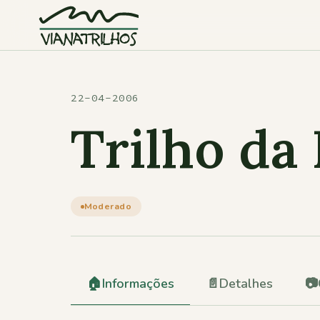
Saltar para o conteúdo
22-04-2006
Trilho da
Moderado
🏠
Informações
📄
Detalhes
📷