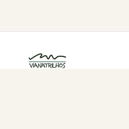
Grupo de caminhadas e trilhos em Viana
do Castelo, Portugal. Desde 1998.