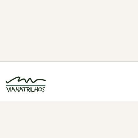
Grupo de caminhadas e trilhos em Viana
do Castelo, Portugal. Desde 1998.
Navegação