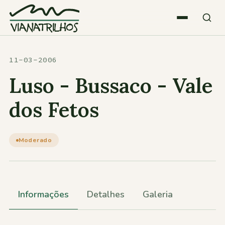
Saltar para o conteúdo
Quem somos
11-03-2006
Luso - Bussaco - Vale
Atividades
dos Fetos
Estatísticas
Moderado
Participações
Informações
Detalhes
Galeria
Diversos