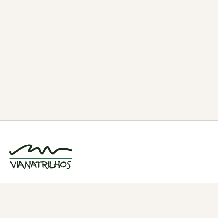
Grupo de caminhadas e trilhos em Viana
do Castelo, Portugal. Desde 1998.