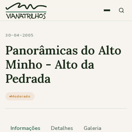
Saltar para o conteúdo
Quem somos
30-04-2005
Panorâmicas do Alto
Atividades
Minho - Alto da
Pedrada
Estatísticas
Participações
Moderado
Diversos
Informações
Detalhes
Galeria