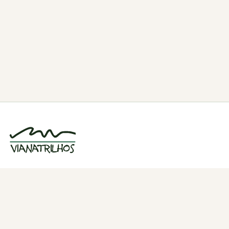
Grupo de caminhadas e trilhos em Viana
do Castelo, Portugal. Desde 1998.
Navegação