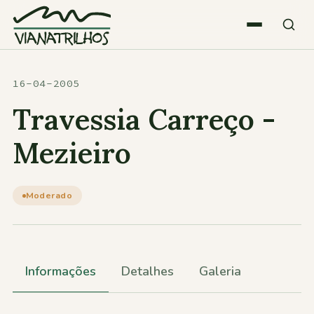
Saltar para o conteúdo
Quem somos
16-04-2005
Travessia Carreço -
Atividades
Mezieiro
Estatísticas
Moderado
Participações
Informações
Detalhes
Galeria
Diversos