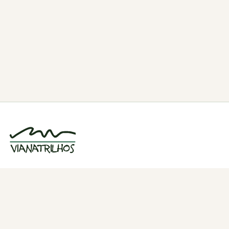
Grupo de caminhadas e trilhos em Viana
do Castelo, Portugal. Desde 1998.
Navegação