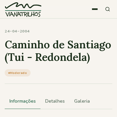
Saltar para o conteúdo
Quem somos
24-04-2004
Caminho de Santiago
Atividades
(Tui - Redondela)
Estatísticas
Moderado
Participações
Informações
Detalhes
Galeria
Diversos