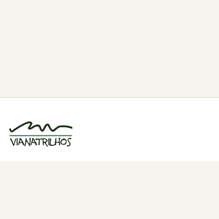
Grupo de caminhadas e trilhos em Viana
do Castelo, Portugal. Desde 1998.
Navegação