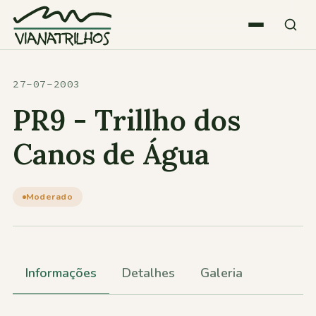
Saltar para o conteúdo
Quem somos
27-07-2003
PR9 - Trillho dos
Atividades
Canos de Água
Estatísticas
Moderado
Participações
Informações
Detalhes
Galeria
Diversos