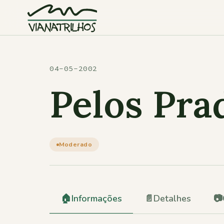
Saltar para o conteúdo
04-05-2002
Pelos Pra
Moderado
🏠
Informações
📄
Detalhes
📷