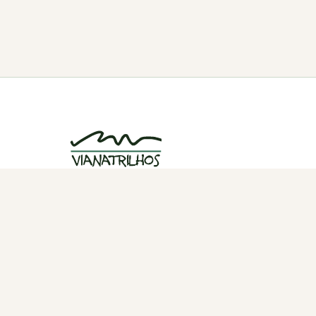
Grupo de caminhadas e trilhos em Viana
do Castelo, Portugal. Desde 1998.