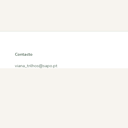
Contacto
viana_trilhos@sapo.pt
Viana do Castelo, Portugal