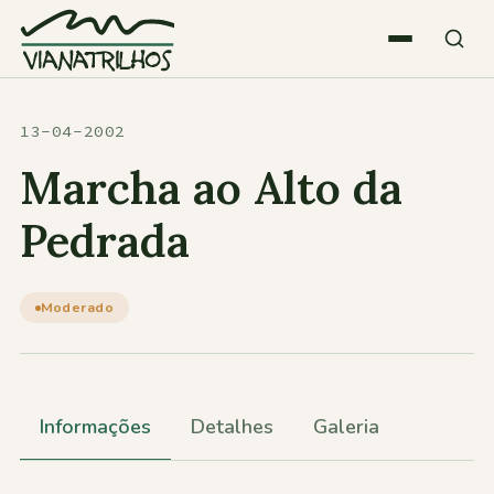
Saltar para o conteúdo
Quem somos
13-04-2002
Marcha ao Alto da
Atividades
Pedrada
Estatísticas
Moderado
Participações
Informações
Detalhes
Galeria
Diversos