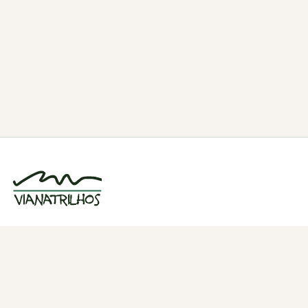
Grupo de caminhadas e trilhos em Viana
do Castelo, Portugal. Desde 1998.
Navegação