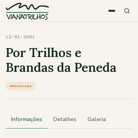
Saltar para o conteúdo
Quem somos
12-01-2002
Por Trilhos e
Atividades
Brandas da Peneda
Estatísticas
Moderado
Participações
Informações
Detalhes
Galeria
Diversos