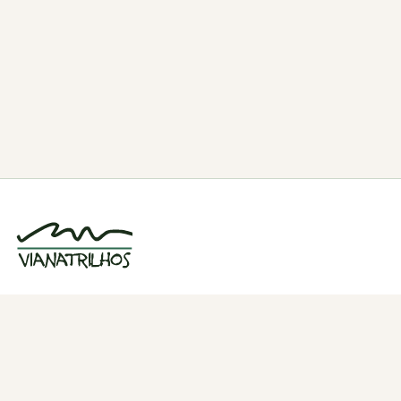
Grupo de caminhadas e trilhos em Viana
do Castelo, Portugal. Desde 1998.
Navegação