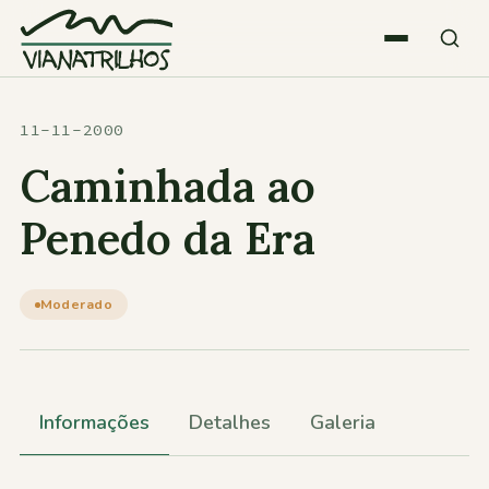
Saltar para o conteúdo
Quem somos
11-11-2000
Caminhada ao
Atividades
Penedo da Era
Estatísticas
Moderado
Participações
Informações
Detalhes
Galeria
Diversos