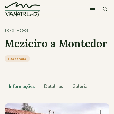
Saltar para o conteúdo
Quem somos
30-04-2000
Mezieiro a Montedor
Atividades
Moderado
Estatísticas
Participações
Informações
Detalhes
Galeria
Diversos