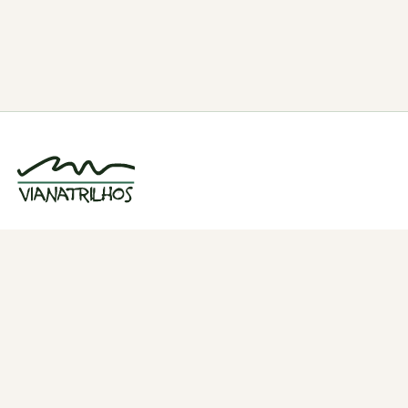
Grupo de caminhadas e trilhos em Viana
do Castelo, Portugal. Desde 1998.
Navegação
Quem somos
Atividades