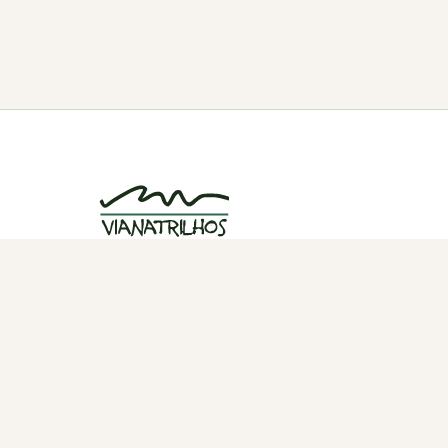
Grupo de caminhadas e trilhos em Viana
do Castelo, Portugal. Desde 1998.