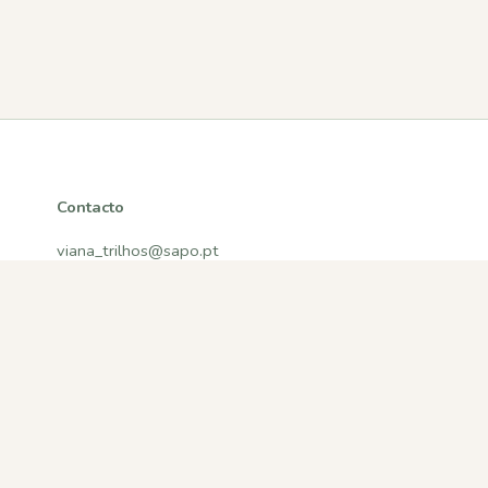
Contacto
viana_trilhos@sapo.pt
Viana do Castelo, Portugal