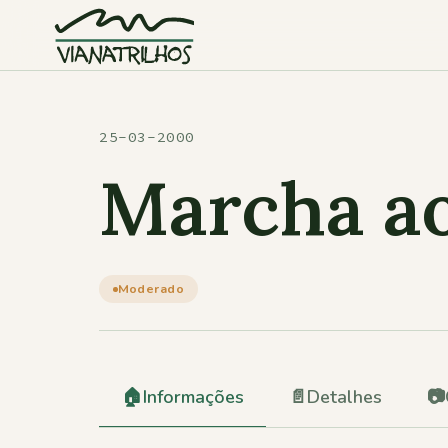
Saltar para o conteúdo
25-03-2000
Marcha ao
Moderado
🏠
Informações
📄
Detalhes
📷