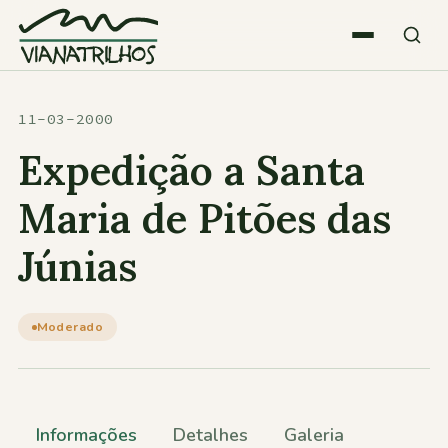
Saltar para o conteúdo
Quem somos
11-03-2000
Expedição a Santa
Atividades
Maria de Pitões das
Júnias
Estatísticas
Participações
Moderado
Diversos
Informações
Detalhes
Galeria