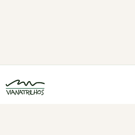
Grupo de caminhadas e trilhos em Viana
do Castelo, Portugal. Desde 1998.
Navegação