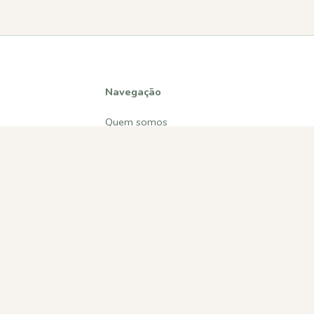
Navegação
Quem somos
Atividades
Estatísticas
Participações
Diversos
Contactos