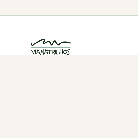
Grupo de caminhadas e trilhos em Viana
do Castelo, Portugal. Desde 1998.