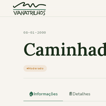
Saltar para o conteúdo
08-01-2000
Caminhad
Moderado
🏠
Informações
📄
Detalhes