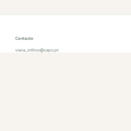
Contacto
viana_trilhos@sapo.pt
Viana do Castelo, Portugal