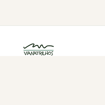
Grupo de caminhadas e trilhos em Viana
do Castelo, Portugal. Desde 1998.