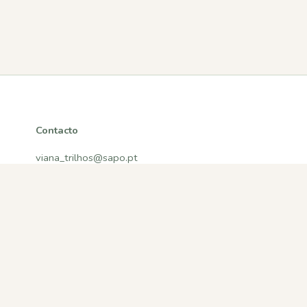
Contacto
viana_trilhos@sapo.pt
Viana do Castelo, Portugal