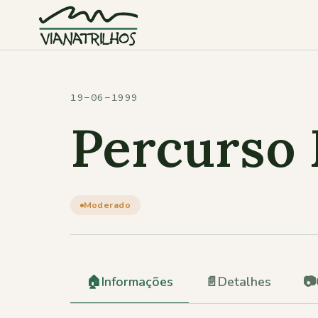
Saltar para o conteúdo
19-06-1999
Percurso 
Moderado
🏠
Informações
📄
Detalhes
📷